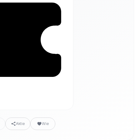
n
Aktie
Wie