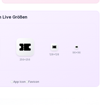
n Live Größen
96x96
128x128
256x256
App Icon
Favicon