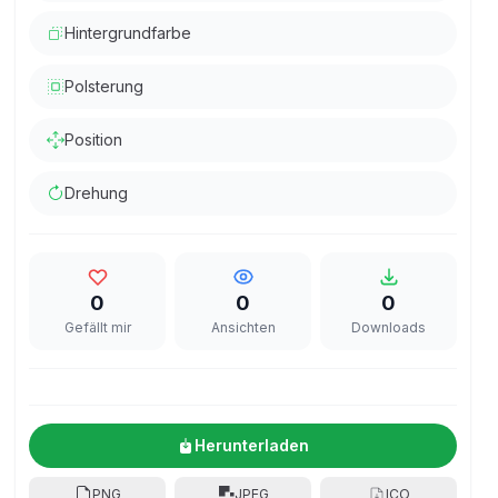
Hintergrundfarbe
Polsterung
Position
Drehung
0
0
0
Gefällt mir
Ansichten
Downloads
Herunterladen
PNG
JPEG
ICO