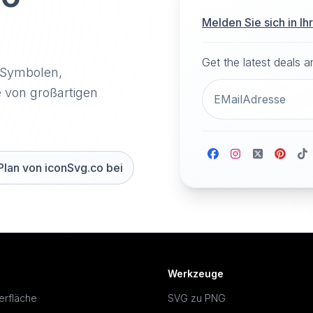
Melden Sie sich in I
Get the latest deals 
-Symbolen,
e von großartigen
Plan von iconSvg.co bei
Werkzeuge
erfläche
SVG zu PNG