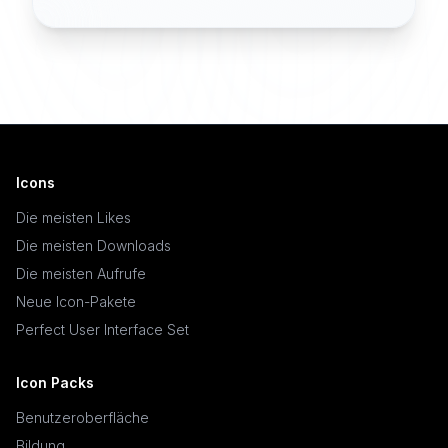
Icons
Die meisten Likes
Die meisten Downloads
Die meisten Aufrufe
Neue Icon-Pakete
Perfect User Interface Set
Icon Packs
Benutzeroberfläche
Bildung