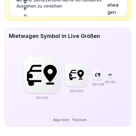
Aussehen zu verleihen
Mietwagen Symbol in Live Größen
96x96
128x128
256x256
512x512
App Icon
Favicon