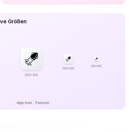
ive Größen
96x96
128x128
256x256
App Icon
Favicon