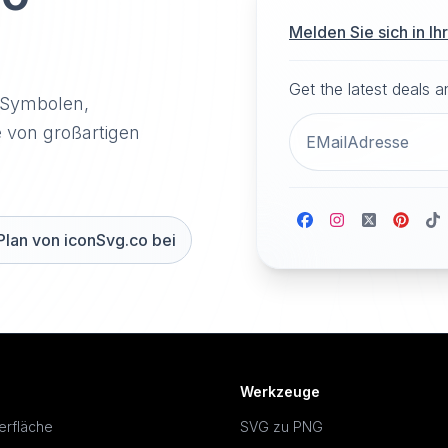
Melden Sie sich in I
Get the latest deals 
-Symbolen,
e von großartigen
Plan von iconSvg.co bei
Werkzeuge
erfläche
SVG zu PNG