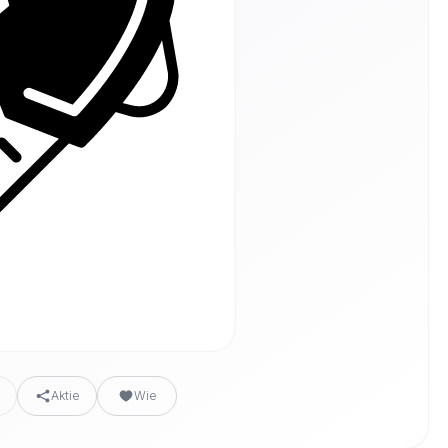
n
Aktie
Wie