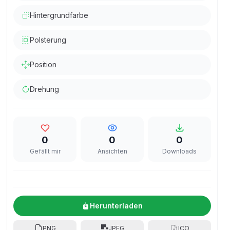
Hintergrundfarbe
Polsterung
Position
Drehung
0
0
0
Gefällt mir
Ansichten
Downloads
Herunterladen
PNG
JPEG
ICO