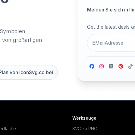
Melden Sie sich in I
Get the latest deals 
-Symbolen,
e von großartigen
Plan von iconSvg.co bei
Werkzeuge
erfläche
SVG zu PNG