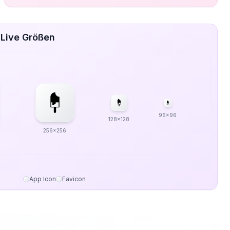
 Live Größen
96x96
128x128
256x256
App Icon
Favicon