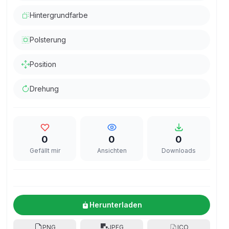
Hintergrundfarbe
Polsterung
Position
Drehung
0
0
0
Gefällt mir
Ansichten
Downloads
Herunterladen
PNG
JPEG
ICO