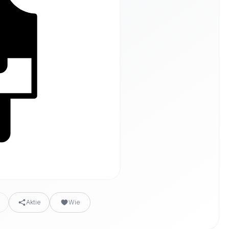
n
Aktie
Wie