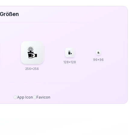
 Größen
96x96
128x128
256x256
App Icon
Favicon