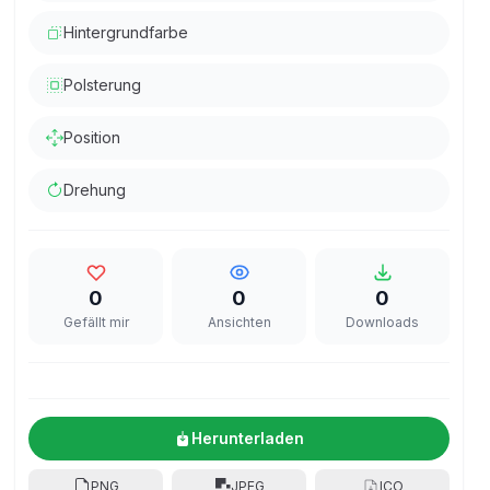
Hintergrundfarbe
Polsterung
Position
Drehung
0
0
0
Gefällt mir
Ansichten
Downloads
Herunterladen
PNG
JPEG
ICO