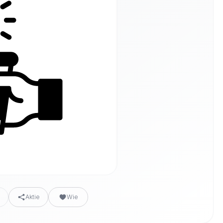
n
Aktie
Wie