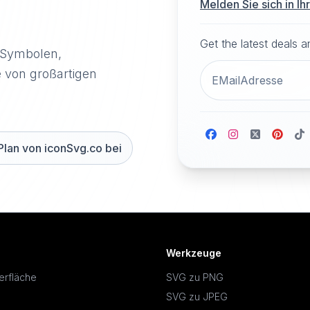
Melden Sie sich in I
Get the latest deals 
-Symbolen,
e von großartigen
Plan von iconSvg.co bei
Werkzeuge
erfläche
SVG zu PNG
SVG zu JPEG