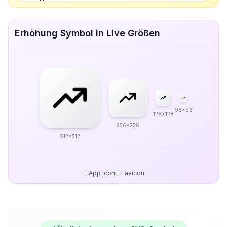
Erhöhung Symbol in Live Größen
96x96
128x128
256x256
512x512
App Icon
Favicon