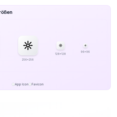
Größen
96x96
128x128
256x256
App Icon
Favicon