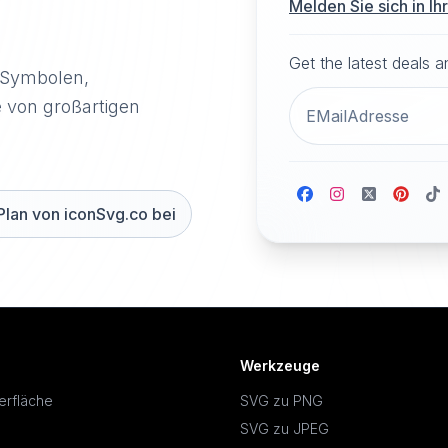
Melden Sie sich in I
Get the latest deals 
-Symbolen,
e von großartigen
Plan von iconSvg.co bei
Werkzeuge
erfläche
SVG zu PNG
SVG zu JPEG