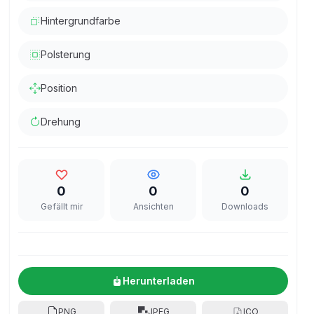
Hintergrundfarbe
Polsterung
Position
Drehung
0
0
0
Gefällt mir
Ansichten
Downloads
Herunterladen
PNG
JPEG
ICO