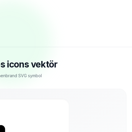
es icons vektör
nnenbrand SVG symbol