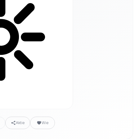
n
Aktie
Wie