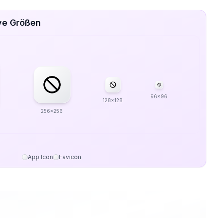
ve Größen
96x96
128x128
256x256
App Icon
Favicon