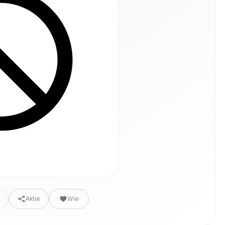
n
Aktie
Wie