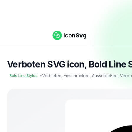
icon
Svg
Verboten SVG icon, Bold Line S
•
Verbieten, Einschränken, Ausschließen, Verb
Bold Line Styles