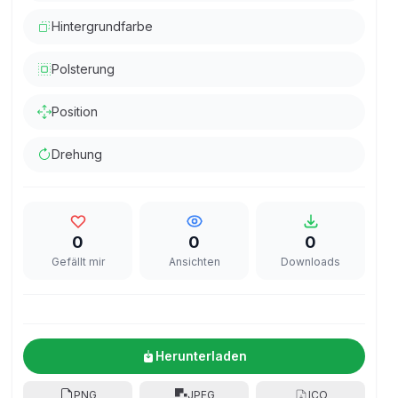
Hintergrundfarbe
Polsterung
Position
Drehung
0
0
0
Gefällt mir
Ansichten
Downloads
Herunterladen
PNG
JPEG
ICO