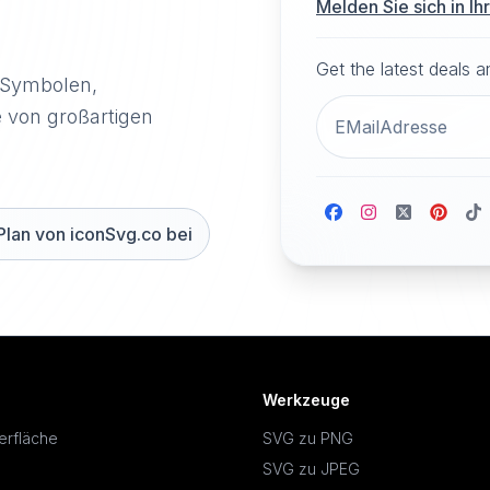
Melden Sie sich in I
Get the latest deals 
-Symbolen,
e von großartigen
Plan von iconSvg.co bei
Werkzeuge
erfläche
SVG zu PNG
SVG zu JPEG