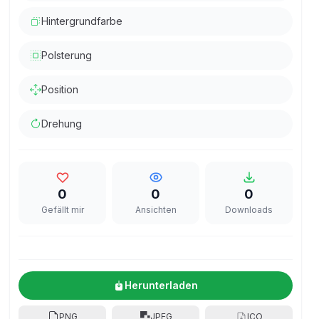
Hintergrundfarbe
Polsterung
Position
Drehung
0
0
0
Gefällt mir
Ansichten
Downloads
Herunterladen
PNG
JPEG
ICO