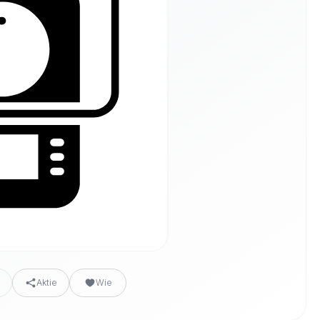
n
Aktie
Wie