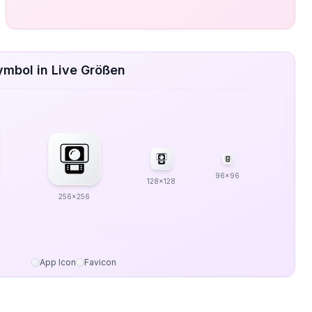
mbol in Live Größen
96x96
128x128
256x256
App Icon
Favicon