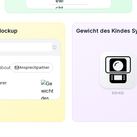
Mockup
Gewicht des Kindes Sy
About
Ansprechpartner
hrer
512x512