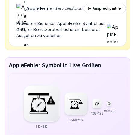
AppleFehler
Services
About
Ansprechpartner
Probieren Sie unser AppleFehler Symbol aus,
um Ihrer Benutzeroberfläche ein besseres
Aussehen zu verleihen
AppleFehler Symbol in Live Größen
96x96
128x128
256x256
512x512