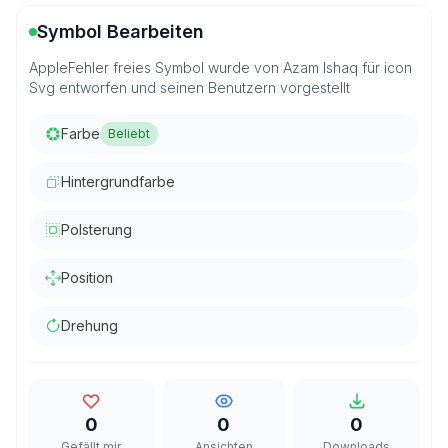
Symbol Bearbeiten
AppleFehler freies Symbol wurde von Azam Ishaq für icon
Svg entworfen und seinen Benutzern vorgestellt
Farbe
Beliebt
Hintergrundfarbe
Polsterung
Position
Drehung
0
0
0
Gefällt mir
Ansichten
Downloads