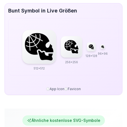
Bunt Symbol in Live Größen
96x96
128x128
256x256
512x512
App Icon
Favicon
Ähnliche kostenlose SVG-Symbole