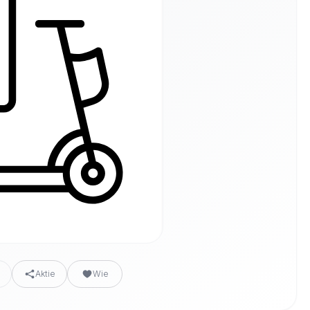
n
Aktie
Wie