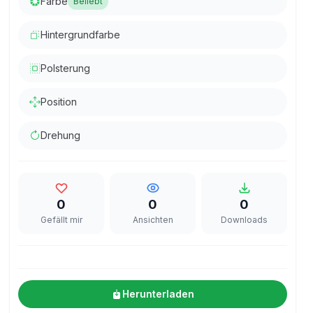
Farbe
Beliebt
Hintergrundfarbe
Polsterung
Position
Drehung
0
0
0
Gefällt mir
Ansichten
Downloads
Herunterladen