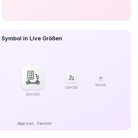
 Symbol in Live Größen
96x96
128x128
256x256
App Icon
Favicon