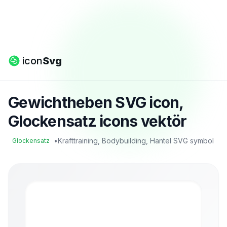
icon
Svg
Gewichtheben SVG icon,
Glockensatz icons vektör
•
Krafttraining, Bodybuilding, Hantel SVG symbol
Glockensatz