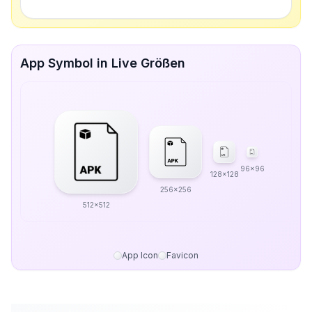
App Symbol in Live Größen
96x96
128x128
256x256
512x512
App Icon
Favicon