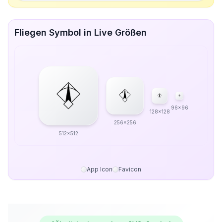
Fliegen Symbol in Live Größen
96x96
128x128
256x256
512x512
App Icon
Favicon