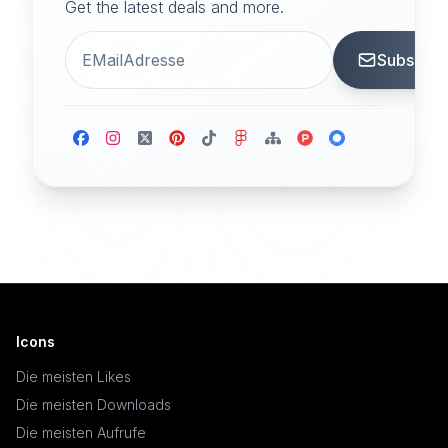
Get the latest deals and more.
Subscrib
Icons
Die meisten Likes
Die meisten Downloads
Die meisten Aufrufe