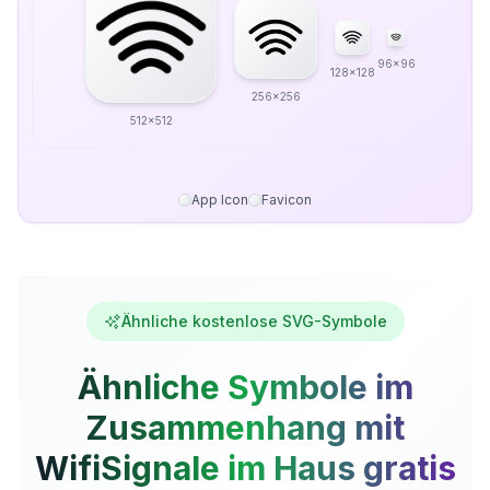
96x96
128x128
256x256
512x512
App Icon
Favicon
Ähnliche kostenlose SVG-Symbole
Ähnliche Symbole im
Zusammenhang mit
WifiSignale im Haus gratis