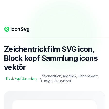
icon
Svg
Zeichentrickfilm SVG icon,
Block kopf Sammlung icons
vektör
Zeichentrick, Niedlich, Liebenswert,
•
Block kopf Sammlung
Lustig SVG symbol