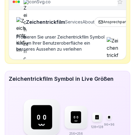
iconSvg.co
Zeichentrickfilm
Services
About
Ansprechpartner
Probieren Sie unser Zeichentrickfilm Symbol
aus, um Ihrer Benutzeroberfläche ein
besseres Aussehen zu verleihen
Zeichentrickfilm Symbol in Live Größen
96x96
128x128
256x256