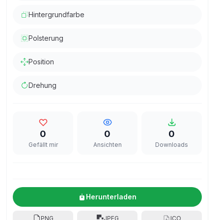
Hintergrundfarbe
Polsterung
Position
Drehung
0
0
0
Gefällt mir
Ansichten
Downloads
Herunterladen
PNG
JPEG
ICO