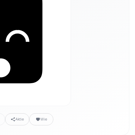
n
Aktie
Wie