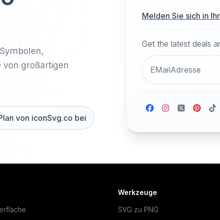
Melden Sie sich in I
Get the latest deals 
-Symbolen,
e von großartigen
Plan von iconSvg.co bei
Werkzeuge
erfläche
SVG zu PNG