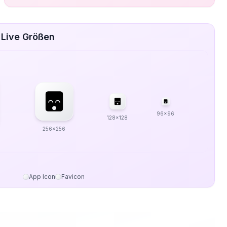
 Live Größen
96x96
128x128
256x256
App Icon
Favicon