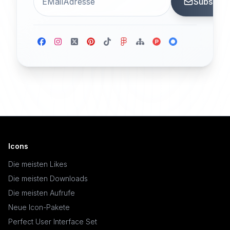
Subscrib
Icons
Die meisten Likes
Die meisten Downloads
Die meisten Aufrufe
Neue Icon-Pakete
Perfect User Interface Set