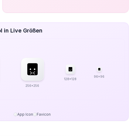
 in Live Größen
96x96
128x128
256x256
App Icon
Favicon