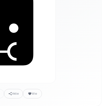
n
Aktie
Wie