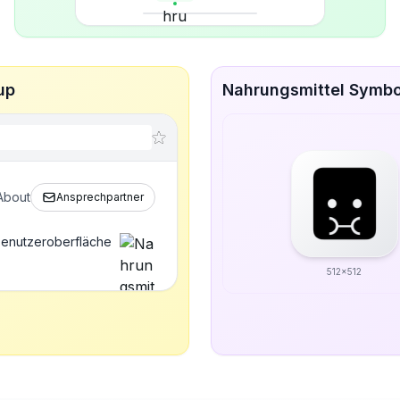
up
Nahrungsmittel Symbol
About
Ansprechpartner
 Benutzeroberfläche
512x512