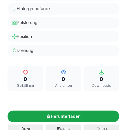
Hintergrundfarbe
Polsterung
Position
Drehung
0
0
0
Gefällt mir
Ansichten
Downloads
Herunterladen
PNG
JPEG
ICO