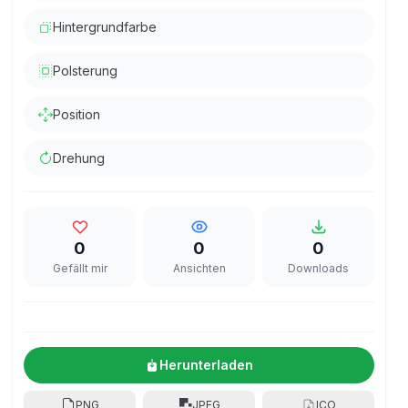
Hintergrundfarbe
Polsterung
Position
Drehung
0
0
0
Gefällt mir
Ansichten
Downloads
Herunterladen
PNG
JPEG
ICO