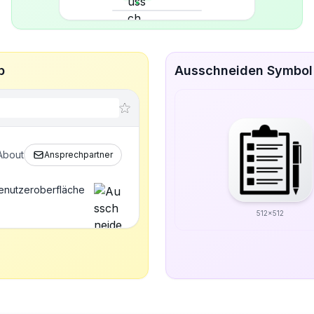
p
Ausschneiden Symbol 
About
Ansprechpartner
Benutzeroberfläche
512x512