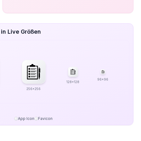
in Live Größen
96x96
128x128
256x256
App Icon
Favicon