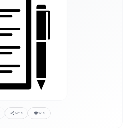
n
Aktie
Wie