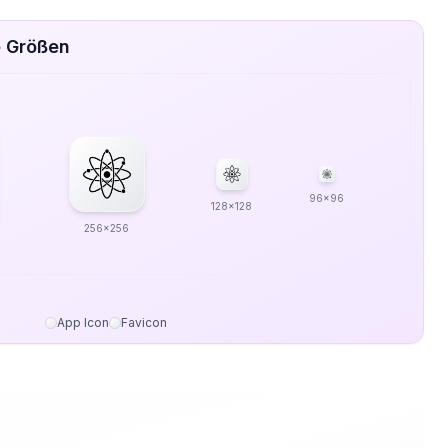
e Größen
96x96
128x128
256x256
App Icon
Favicon