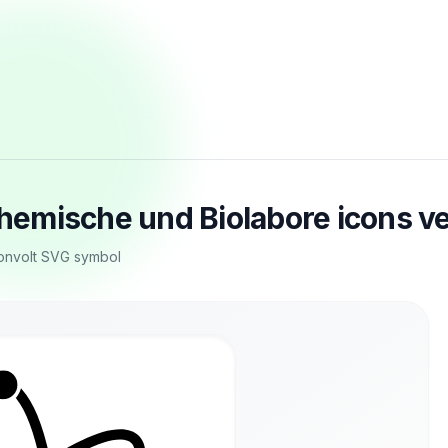
chemische und Biolabore icons v
tronvolt SVG symbol