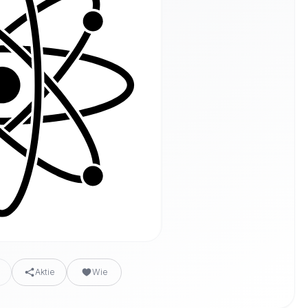
n
Aktie
Wie