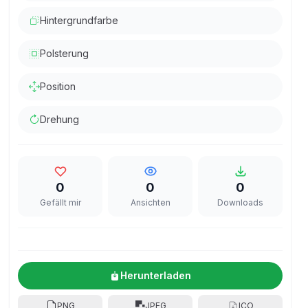
Hintergrundfarbe
Polsterung
Position
Drehung
0
0
0
Gefällt mir
Ansichten
Downloads
Herunterladen
PNG
JPEG
ICO