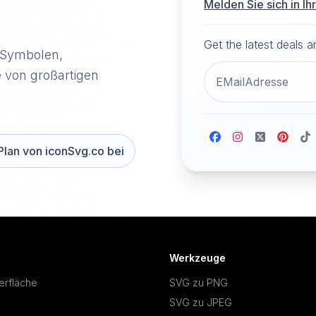
Melden Sie sich in I
Get the latest deals 
-Symbolen,
e von großartigen
Plan von iconSvg.co bei
Werkzeuge
erfläche
SVG zu PNG
SVG zu JPEG