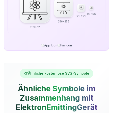
96x96
128x128
256x256
512x512
App Icon
Favicon
Ähnliche kostenlose SVG-Symbole
Ähnliche Symbole im
Zusammenhang mit
ElektronEmittingGerät