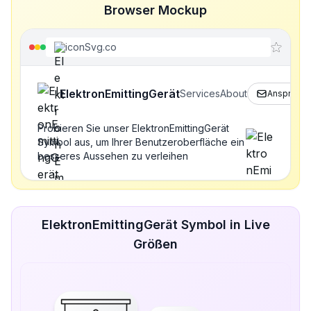
Browser Mockup
iconSvg.co
ElektronEmittingGerät
Services
About
Ansprechp
Probieren Sie unser ElektronEmittingGerät
Symbol aus, um Ihrer Benutzeroberfläche ein
besseres Aussehen zu verleihen
ElektronEmittingGerät Symbol in Live
Größen