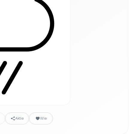
n
Aktie
Wie