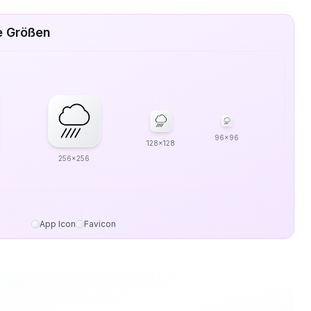
e Größen
96x96
128x128
256x256
App Icon
Favicon