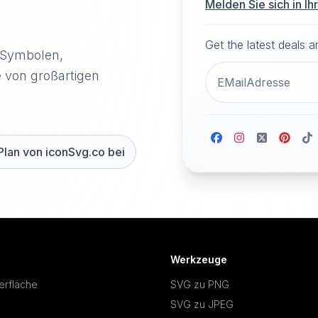
Melden Sie sich in I
Get the latest deals 
-Symbolen,
e von großartigen
Plan von iconSvg.co bei
Werkzeuge
erfläche
SVG zu PNG
SVG zu JPEG