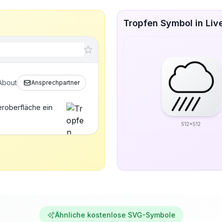
Tropfen Symbol in Liv
About
Ansprechpartner
eroberfläche ein
512x512
Ähnliche kostenlose SVG-Symbole