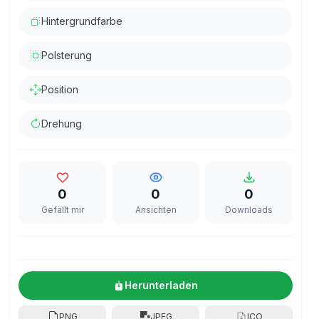
Hintergrundfarbe
Polsterung
Position
Drehung
0
0
0
Gefällt mir
Ansichten
Downloads
Herunterladen
PNG
JPEG
ICO