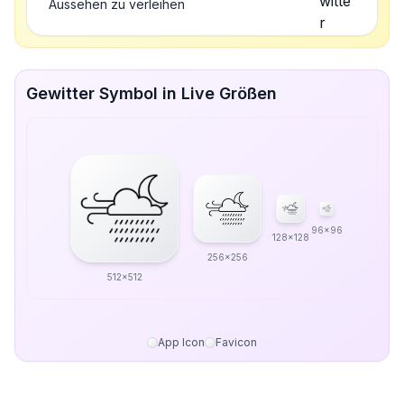
Aussehen zu verleihen
Gewitter Symbol in Live Größen
96x96
128x128
256x256
512x512
App Icon
Favicon