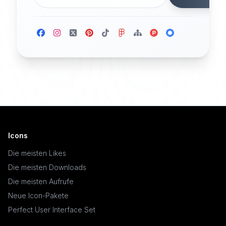
Icons
Die meisten Likes
Die meisten Downloads
Die meisten Aufrufe
Neue Icon-Pakete
Perfect User Interface Set