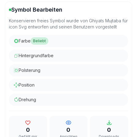
Symbol Bearbeiten
Konservieren freies Symbol wurde von Ghiyats Mujtaba für
icon Svg entworfen und seinen Benutzern vorgestellt
Farbe
Beliebt
Hintergrundfarbe
Polsterung
Position
Drehung
0
0
0
Gefällt mir
Ansichten
Downloads