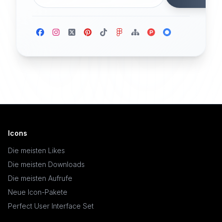
Icons
Die meisten Likes
Die meisten Downloads
Die meisten Aufrufe
Neue Icon-Pakete
Perfect User Interface Set