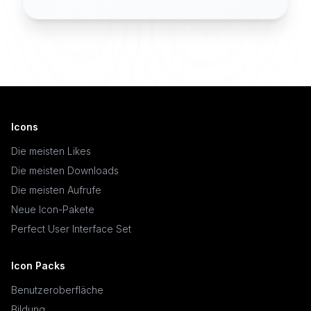
Icons
Die meisten Likes
Die meisten Downloads
Die meisten Aufrufe
Neue Icon-Pakete
Perfect User Interface Set
Icon Packs
Benutzeroberfläche
Bildung