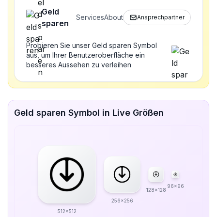
Geld
Services
About
Ansprechpartner
sparen
Probieren Sie unser Geld sparen Symbol
aus, um Ihrer Benutzeroberfläche ein
besseres Aussehen zu verleihen
Geld sparen Symbol in Live Größen
96x96
128x128
256x256
512x512