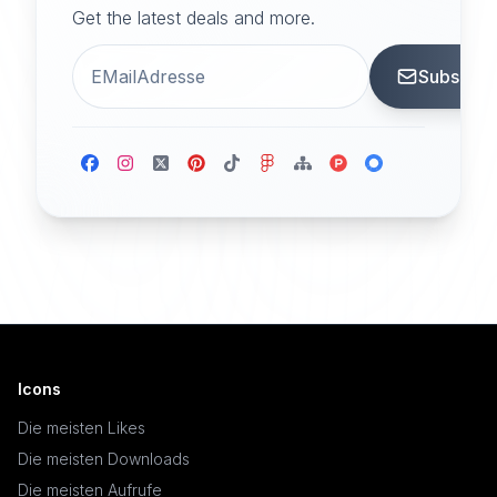
Get the latest deals and more.
Subscrib
Icons
Die meisten Likes
Die meisten Downloads
Die meisten Aufrufe