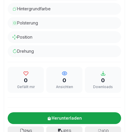
Hintergrundfarbe
Polsterung
Position
Drehung
0
0
0
Gefällt mir
Ansichten
Downloads
Herunterladen
PNG
JPEG
ICO