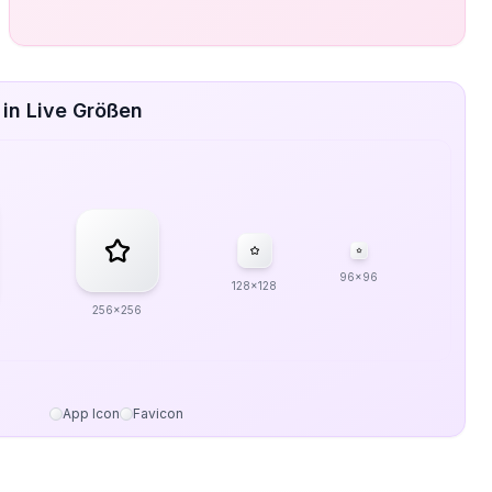
in Live Größen
96x96
128x128
256x256
App Icon
Favicon