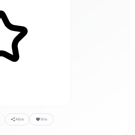
n
Aktie
Wie