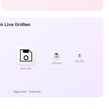
in Live Größen
96x96
128x128
256x256
App Icon
Favicon