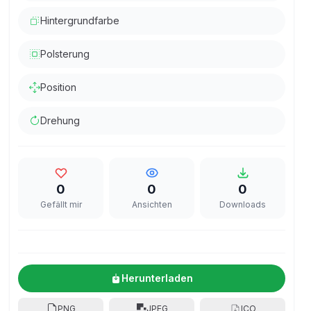
Hintergrundfarbe
Polsterung
Position
Drehung
0
0
0
Gefällt mir
Ansichten
Downloads
Herunterladen
PNG
JPEG
ICO