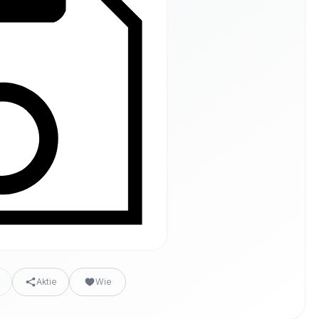
n
Aktie
Wie