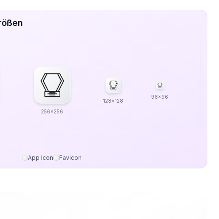
Größen
96x96
128x128
256x256
App Icon
Favicon