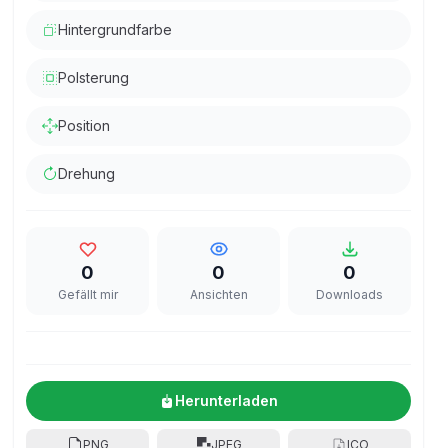
Hintergrundfarbe
Polsterung
Position
Drehung
0
0
0
Gefällt mir
Ansichten
Downloads
Herunterladen
PNG
JPEG
ICO