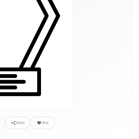
n
Aktie
Wie