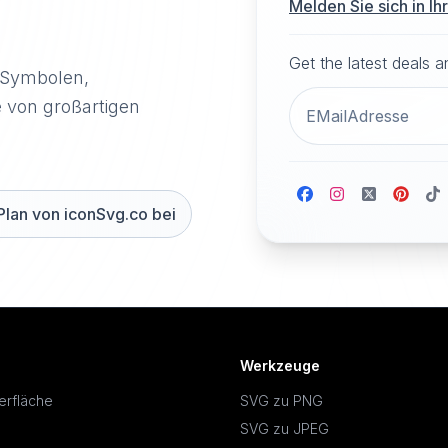
Melden Sie sich in I
Get the latest deals 
-Symbolen,
e von großartigen
Plan von iconSvg.co bei
Werkzeuge
erfläche
SVG zu PNG
SVG zu JPEG