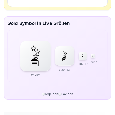
Gold Symbol in Live Größen
96x96
128x128
256x256
512x512
App Icon
Favicon