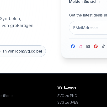
Melden Sie sich in I
Get the latest deals 
-Symbolen,
e von großartigen
Plan von iconSvg.co bei
Werkzeuge
erfläche
SVG zu PNG
SVG zu JPEG