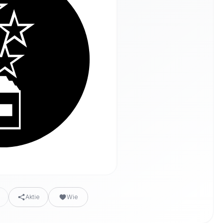
n
Aktie
Wie