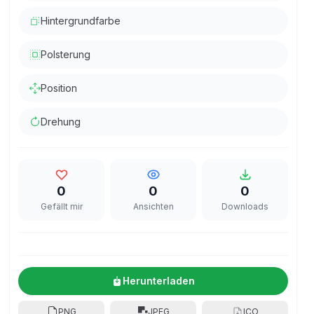
Hintergrundfarbe
Polsterung
Position
Drehung
0
0
0
Gefällt mir
Ansichten
Downloads
Herunterladen
PNG
JPEG
ICO