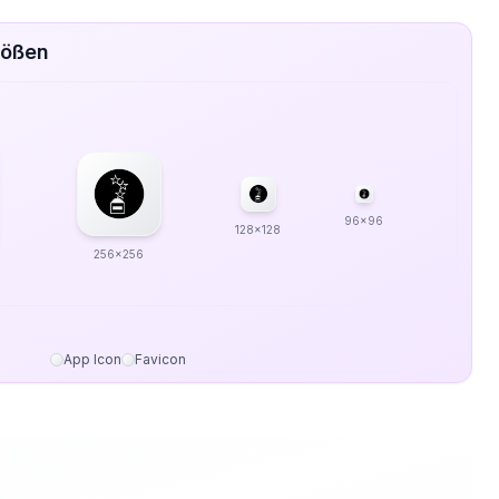
rößen
96x96
128x128
256x256
App Icon
Favicon