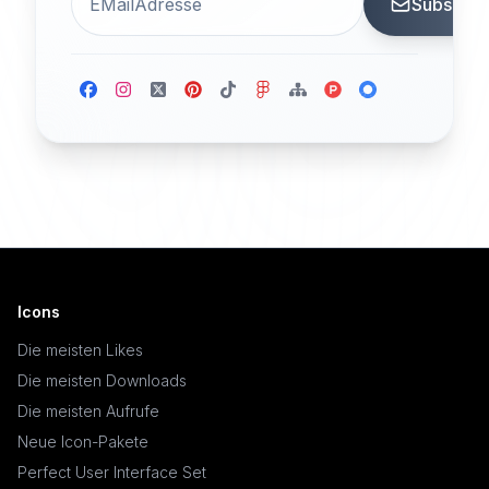
Subscrib
Icons
Die meisten Likes
Die meisten Downloads
Die meisten Aufrufe
Neue Icon-Pakete
Perfect User Interface Set