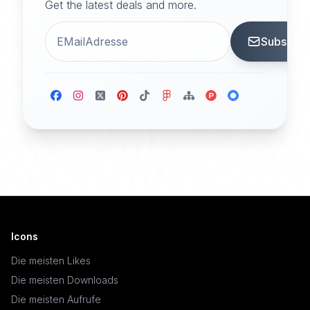
Get the latest deals and more.
Subscrib
Icons
Die meisten Likes
Die meisten Downloads
Die meisten Aufrufe