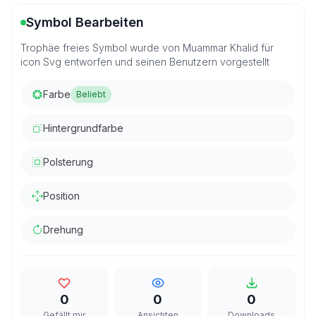
Symbol Bearbeiten
Trophäe freies Symbol wurde von Muammar Khalid für
icon Svg entworfen und seinen Benutzern vorgestellt
Farbe
Beliebt
Hintergrundfarbe
Polsterung
Position
Drehung
0
0
0
Gefällt mir
Ansichten
Downloads