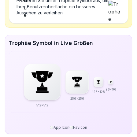
Probieren Sie unser Trophäe Symbol aus, um
Ihrer Benutzeroberfläche ein besseres
Aussehen zu verleihen
Trophäe Symbol in Live Größen
96x96
128x128
256x256
512x512
App Icon
Favicon