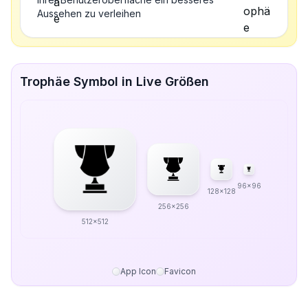
Aussehen zu verleihen
Trophäe Symbol in Live Größen
96x96
128x128
256x256
512x512
App Icon
Favicon