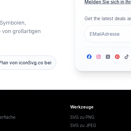
Melden Sie sich in I
Get the latest deals 
-Symbolen,
e von großartigen
Plan von iconSvg.co bei
Werkzeuge
erfläche
SVG zu PNG
SVG zu JPEG