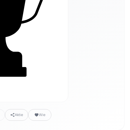
n
Aktie
Wie