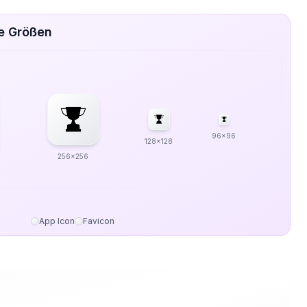
ve Größen
96x96
128x128
256x256
App Icon
Favicon