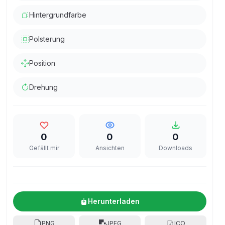
Hintergrundfarbe
Polsterung
Position
Drehung
0
0
0
Gefällt mir
Ansichten
Downloads
Herunterladen
PNG
JPEG
ICO