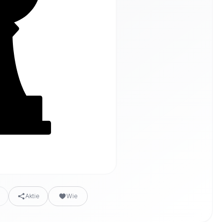
n
Aktie
Wie