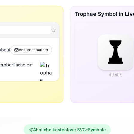
Trophäe Symbol in Li
About
Ansprechpartner
eroberfläche ein
512x512
Ähnliche kostenlose SVG-Symbole