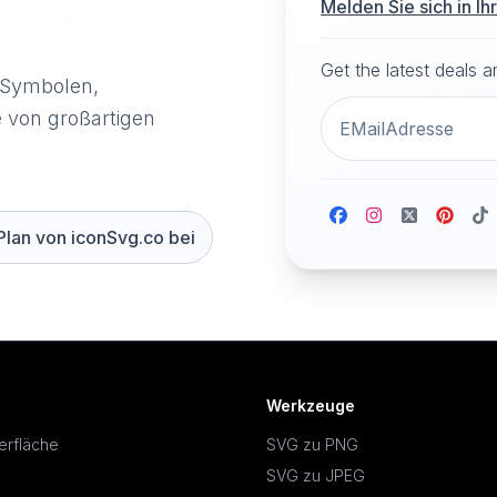
Melden Sie sich in I
Get the latest deals 
-Symbolen,
e von großartigen
Plan von iconSvg.co bei
Werkzeuge
erfläche
SVG zu PNG
SVG zu JPEG