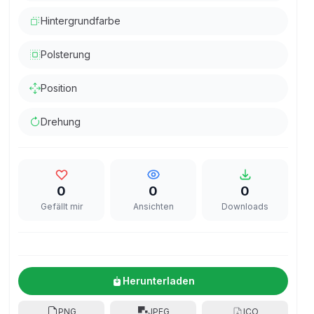
Hintergrundfarbe
Polsterung
Position
Drehung
0
0
0
Gefällt mir
Ansichten
Downloads
Herunterladen
PNG
JPEG
ICO