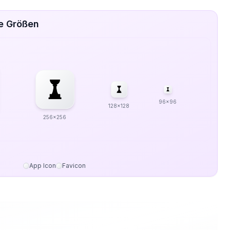
ve Größen
96x96
128x128
256x256
App Icon
Favicon