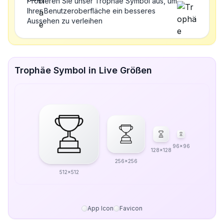
Probieren Sie unser Trophäe Symbol aus, um
Ihrer Benutzeroberfläche ein besseres
Aussehen zu verleihen
Trophäe Symbol in Live Größen
96x96
128x128
256x256
512x512
App Icon
Favicon