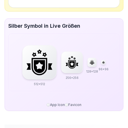
Silber Symbol in Live Größen
96x96
128x128
256x256
512x512
App Icon
Favicon