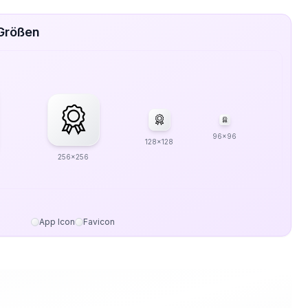
 Größen
96x96
128x128
256x256
App Icon
Favicon