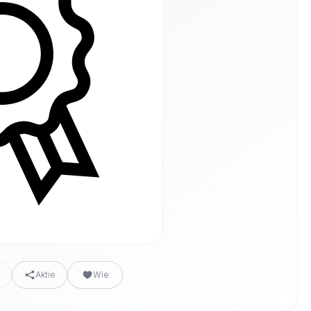
n
Aktie
Wie