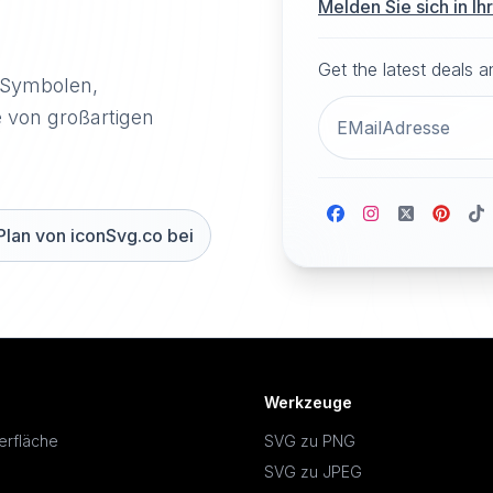
Melden Sie sich in I
Get the latest deals 
-Symbolen,
e von großartigen
Plan von iconSvg.co bei
Werkzeuge
erfläche
SVG zu PNG
SVG zu JPEG