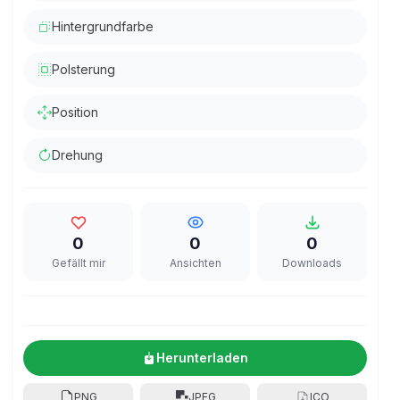
Hintergrundfarbe
Polsterung
Position
Drehung
0
0
0
Gefällt mir
Ansichten
Downloads
Herunterladen
PNG
JPEG
ICO