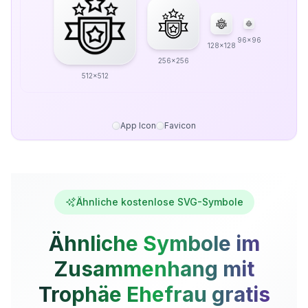
96x96
128x128
256x256
512x512
App Icon
Favicon
Ähnliche kostenlose SVG-Symbole
Ähnliche Symbole im
Zusammenhang mit
Trophäe Ehefrau gratis