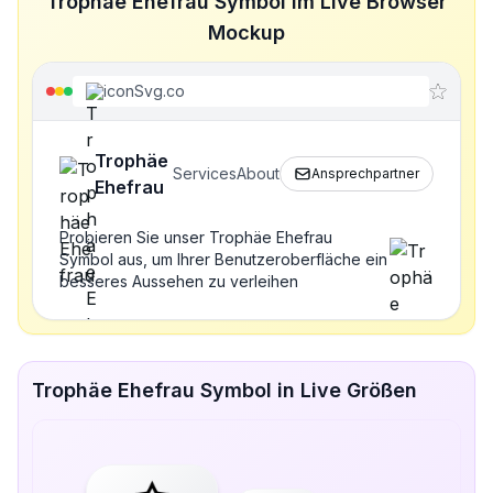
Trophäe Ehefrau Symbol im Live Browser
Mockup
iconSvg.co
Trophäe
Services
About
Ansprechpartner
Ehefrau
Probieren Sie unser Trophäe Ehefrau
Symbol aus, um Ihrer Benutzeroberfläche ein
besseres Aussehen zu verleihen
Trophäe Ehefrau Symbol in Live Größen