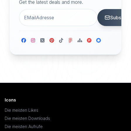
Get the latest deals and more.
Subscrib
Icons
Die meisten Likes
Die meisten Downloads
Die meisten Aufrufe