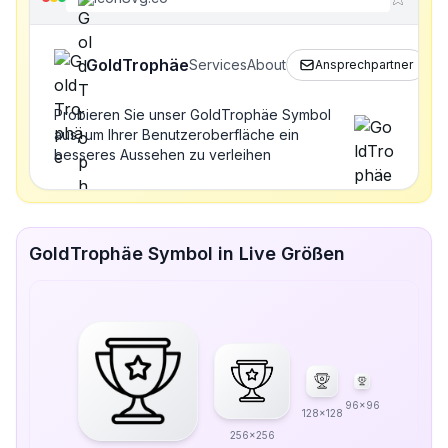
GoldTrophäe
Services
About
Ansprechpartner
Probieren Sie unser GoldTrophäe Symbol
aus, um Ihrer Benutzeroberfläche ein
besseres Aussehen zu verleihen
GoldTrophäe Symbol in Live Größen
96x96
128x128
256x256