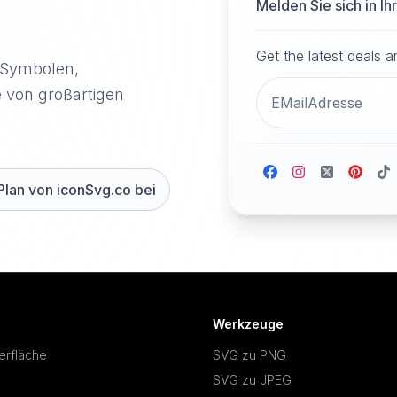
Melden Sie sich in I
Get the latest deals 
-Symbolen,
e von großartigen
Plan von iconSvg.co bei
Werkzeuge
erfläche
SVG zu PNG
SVG zu JPEG