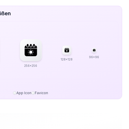
rößen
96x96
128x128
256x256
App Icon
Favicon