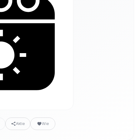
n
Aktie
Wie