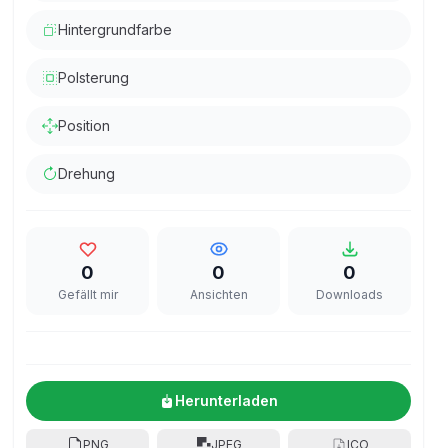
Hintergrundfarbe
Polsterung
Position
Drehung
0
0
0
Gefällt mir
Ansichten
Downloads
Herunterladen
PNG
JPEG
ICO