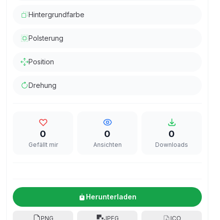
Hintergrundfarbe
Polsterung
Position
Drehung
0
0
0
Gefällt mir
Ansichten
Downloads
Herunterladen
PNG
JPEG
ICO