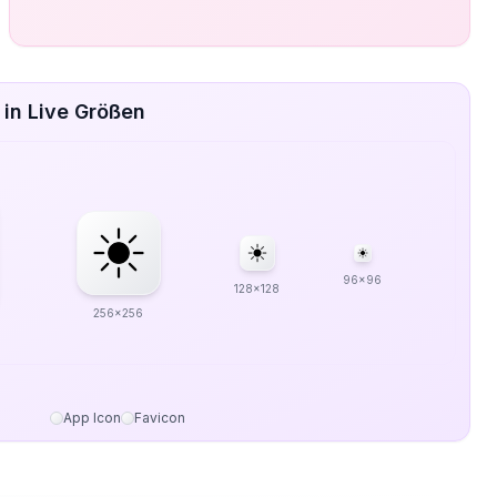
in Live Größen
96x96
128x128
256x256
App Icon
Favicon