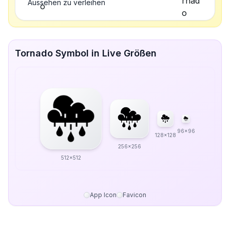
Aussehen zu verleihen
Tornado Symbol in Live Größen
96x96
128x128
256x256
512x512
App Icon
Favicon